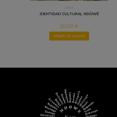
Libros
IDENTIDAD CULTURAL NDÒWĒ
20,00
€
Añadir al carrito