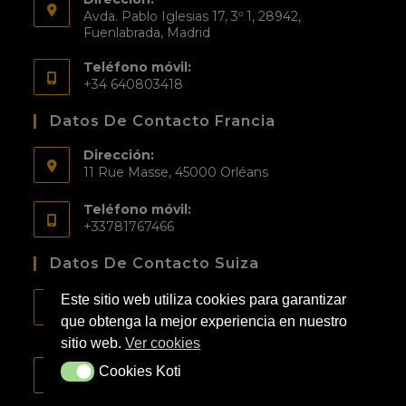
Avda. Pablo Iglesias 17, 3º 1, 28942,
Fuenlabrada, Madrid
Teléfono móvil:
+34 640803418
Datos De Contacto Francia
Dirección:
11 Rue Masse, 45000 Orléans
Teléfono móvil:
+33781767466
Datos De Contacto Suiza
Dirección:
Este sitio web utiliza cookies para garantizar
Rue Alberto Giacometti 1, 1218 Le Grand–
que obtenga la mejor experiencia en nuestro
Saconnex
sitio web.
Ver cookies
Teléfono móvil:
Cookies Koti
Cookies Koti
+41792371335