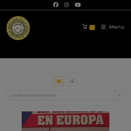
Libros
Menú
0
Orden predeterminado