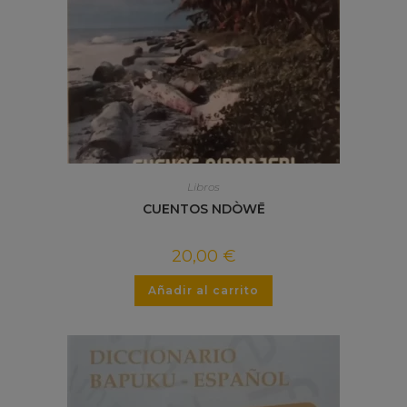
Libros
CUENTOS NDÒWĒ
20,00
€
Añadir al carrito