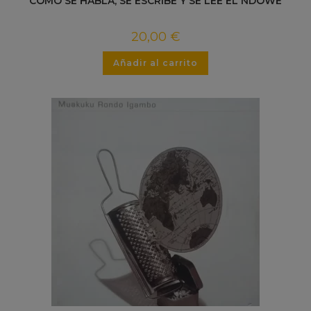
CÓMO SE HABLA, SE ESCRIBE Y SE LEE EL NDÒWĒ
20,00
€
Añadir al carrito