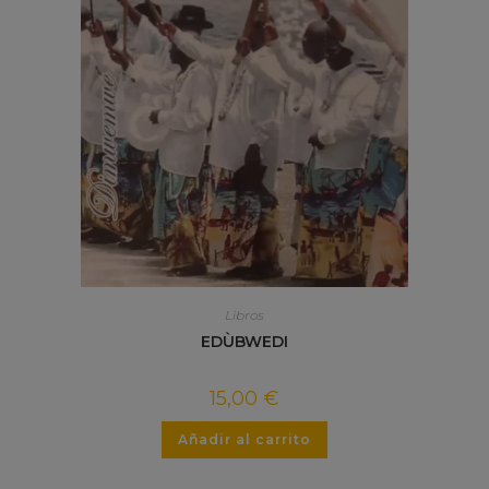
Libros
EDÙBWEDI
15,00
€
Añadir al carrito